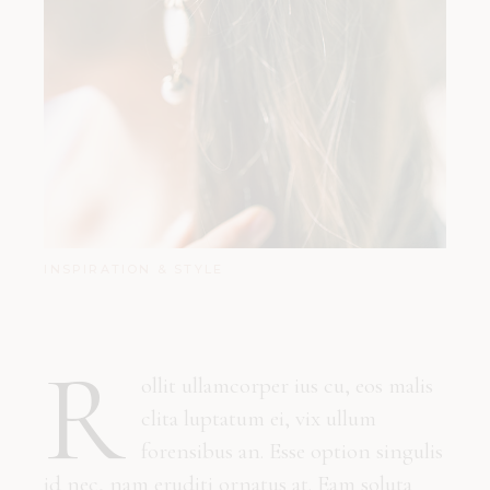
INSPIRATION & STYLE
R
ollit ullamcorper ius cu, eos malis
clita luptatum ei, vix ullum
forensibus an. Esse option singulis
id nec, nam eruditi ornatus at. Eam soluta