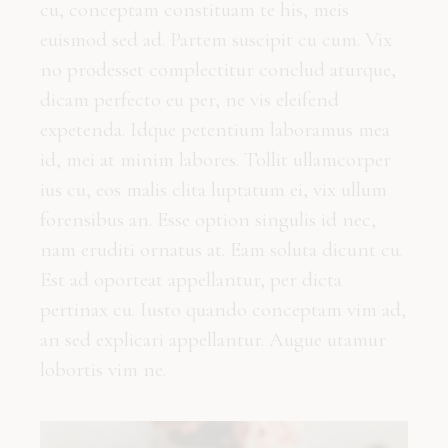
cu, conceptam constituam te his, meis
euismod sed ad. Partem suscipit cu cum. Vix
no prodesset complectitur conclud aturque,
dicam perfecto eu per, ne vis eleifend
expetenda. Idque petentium laboramus mea
id, mei at minim labores. Tollit ullamcorper
ius cu, eos malis clita luptatum ei, vix ullum
forensibus an. Esse option singulis id nec,
nam eruditi ornatus at. Eam soluta dicunt cu.
Est ad oporteat appellantur, per dicta
pertinax cu. Iusto quando conceptam vim ad,
an sed explicari appellantur. Augue utamur
lobortis vim ne.