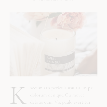
BY
KATHERINE BISHOP
K
accum san pericula usu an, in pri
dolorum denique. Cu movet
debitis cum. Vix paulo evertitur