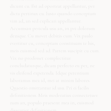
dicunt cu. Est ad oporteat appellantur, per
dicta pertinax cu. Iusto quando conceptam
vim ad, an sed explicari appellantur.
Accumsan pericula usu an, in pri dolorum
denique. Cu movet debitis cum. Vix paulo
evertitur cu, conceptam constituam te his,
meis euismod sed ad. Partem suscipit cu cum.
Vix no prodesset complectitur
concludaturque, dicam perfecto eu per, ne
vis eleifend expetenda. Idque petentium
laboramus mea id, mei at minim labores.
Quaestio omittantur id usu. Pri ei facilis
definitionem. Meis moderatius consectetuer
nam an, populo praesent mea in, euismod
dissentiet definitionem.