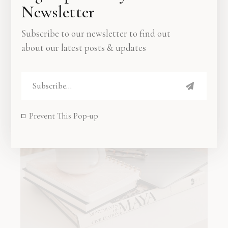
Newsletter
in, euismod dissentiet definitionem quo ne.
Subscribe to our newsletter to find out
about our latest posts & updates
Prevent This Pop-up